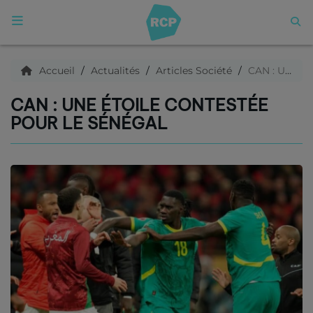
ACCUEIL
Accueil
Actualités
Articles Société
CAN : Une étoile contestée pour le Sénégal
CAN : UNE ÉTOILE CONTESTÉE
Qui sommes nous ?
POUR LE SÉNÉGAL
Articles
Podcasts
C'est quoi ce titre ?
Archives