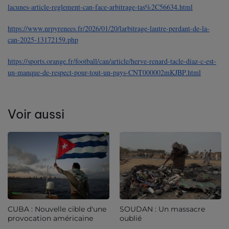
lacunes-article-reglement-can-face-arbitrage-tas%2C56634.html
https://www.nrpyrenees.fr/2026/01/20/larbitrage-lautre-perdant-de-la-
can-2025-13172159.php
https://sports.orange.fr/football/can/article/herve-renard-tacle-diaz-c-est-
un-manque-de-respect-pour-tout-un-pays-CNT000002mKJBP.html
Voir aussi
CUBA : Nouvelle cible d'une
SOUDAN : Un massacre
provocation américaine
oublié