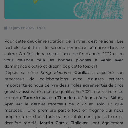
Contact
Se connecter
27 janvier 2023 - 11:00
Pour cette deuxième rotation de janvier, c'est relâche ! Les
partiels sont finis, le second semestre démarre dans le
calme. On finit de rattraper l'actu de fin d'année 2022 et on
vous balance déjà les bonnes pioches à venir avec
dominance electro et dream pop cette fois-ci !
Depuis sa série
Song Machine
,
Gorillaz
a accéléré son
processus de collaborations avec d'autres artistes
importants et nous délivre des singles agrémentés de gros
guests aussi variés que de qualité. En 2022, nous avons pu
entendre
Tame Impala
ou
Thundercat
à leurs côtés. "Skinny
Ape" est le dernier morceau de 2022 en solo. Et quel
morceau ! Une première partie tout en flegme qui nous
prépare à un shot d'adrenaline totalement jouissif sur sa
dernière moitié.
Martin Garrix
,
Tinlicker
ont également