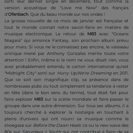
sorti leur dernier single en décembre, tout comme la
version acoustique de "Love me Now" des français
d'
Ofenbach
. Que du beau monde sur nos ondes !
La grosse nouvelle de ce mois de janvier est française et
tout le monde connait notre savoir-faire en matière de
musique electronique. Le retour de
M83
avec "Oceans
Niagara" qui annonce Fantasy, son prochain album prévu
pour mars. Si vous ne le connaissez pas encore, le vaisseau
onirique mené par Anthony Gonzalez mérite toute votre
attention ! Enfin, même si le nom ne vous disait rien, vous
avez probablement entendu le carton international qu'est
"Midnight City" sorti sur
Hurry Up,We're Dreaming
en 2011.
Que ce soit son magnifique clip, sa présence dans de
nombreuses pubs ou tout simplement sa tendance à rester
en tête (dans le bon sens du terme), tout était fait pour
faire exploser
M83
sur la scène mondiale et faire passer le
groupe dans une autre dimension. Sur tous ses albums, il a
toujours cherché à explorer la nostalgie en touchant à
pleins d'univers qui ont nourri sa musique comme le
shoegaze sur
Before the Dawn Heals Us
ou la new wave des
80s sur
Saturdays = Youth
qui ont contribué à faire de sa