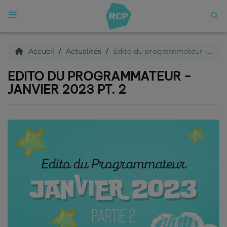
ACCUEIL
Accueil
Actualités
Edito du programmateur - Janvier 2023 pt. 2
EDITO DU PROGRAMMATEUR -
Qui sommes nous ?
JANVIER 2023 PT. 2
Articles
Podcasts
C'est quoi ce titre ?
Archives