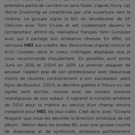
première partie de carrière un sans faute. L'après
Hurry Up,
We're Dreaming
se caractérise par une ouverture vers le
cinéma. Le groupe signe la BO du blockbuster de SF
Oblivion
avec Tom Cruise et est visiblement devenu le
compositeur attitré du réalisateur français Yann Gonzalez
avec qui il partage son ambiance rêveuse. En effet, on
retrouve
M83
aux crédits des
Rencontres d'après minuit
et
d'
Un Couteau dans le coeur
, métrages atypiques que je
vous recommande chaudement. En parallèle, sont sortis
Junk
en 2016 et
DSVII
en 2019. Le premier essayait de
pousser l'aspect pop de son prédecesseur avec beaucoup
moins de réussite, contrairement à son successeur, petit
bijou de douceur.
DSVII
, la dernière galette à l'heure où ces
lignes sont écrites, renoue avec les univers sonores
nostalgiques de son auteur. Il reprend la tonalité ambient
de DSVI pour la mettre au service d'un champ encore
inexploré pour
M83
, les jeux vidéo. C'est donc avec "Oceans
Niagara" que nous est dévoilée la direction artistique de cet
album : Retour dans les années 80, avec une grosse couche
de dreampop et de synthrock, ambiance parfaitement