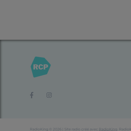
RadioKing © 2026 | Site radio créé avec
RadioKing
. Radio