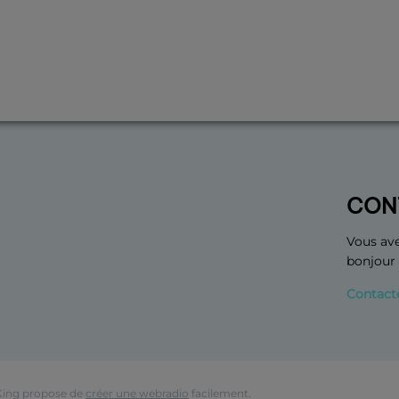
CON
Vous ave
bonjour
Contact
King propose de
créer une webradio
facilement.