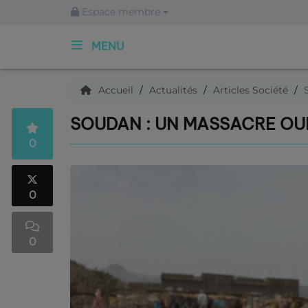
Espace membre
MENU
ACCUEIL
Accueil
Actualités
Articles Société
SOUDAN : UN MASSACRE OU
Qui sommes nous ?
0
Articles
0
Podcasts
0
C'est quoi ce titre ?
Archives