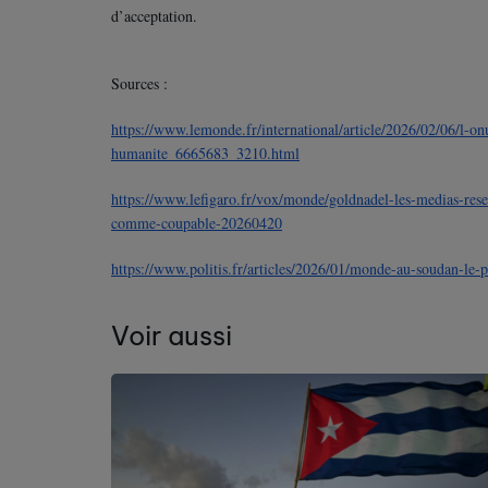
d’acceptation.
Sources :
https://www.lemonde.fr/international/article/2026/02/06/l-on
humanite_6665683_3210.html
https://www.lefigaro.fr/vox/monde/goldnadel-les-medias-reser
comme-coupable-20260420
https://www.politis.fr/articles/2026/01/monde-au-soudan-le-p
Voir aussi