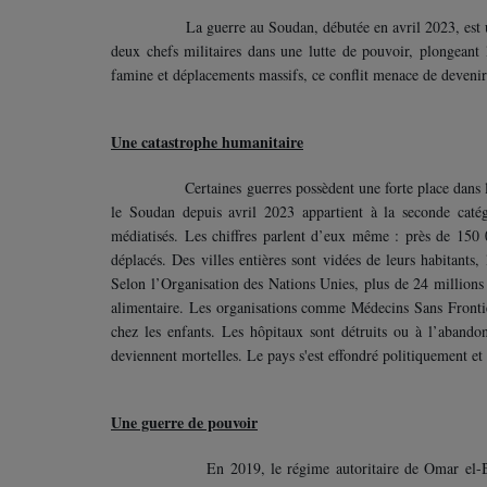
La guerre au Soudan, débutée en avril 2023, est une c
deux chefs militaires dans une lutte de pouvoir, plongeant 
famine et déplacements massifs, ce conflit menace de devenir
Une catastrophe humanitaire
Certaines guerres possèdent une forte place dans l’espac
le Soudan depuis avril 2023 appartient à la seconde caté
médiatisés. Les chiffres parlent d’eux même : près de 150 
déplacés. Des villes entières sont vidées de leurs habitants,
Selon l’Organisation des Nations Unies, plus de 24 millions 
alimentaire. Les organisations comme Médecins Sans Frontiè
chez les enfants. Les hôpitaux sont détruits ou à l’abando
deviennent mortelles. Le pays s'est effondré politiquement e
Une guerre de pouvoir
En 2019, le régime autoritaire de Omar el-Béchir, pr