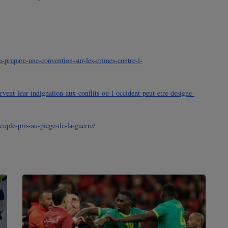
u-prepare-une-convention-sur-les-crimes-contre-l-
vent-leur-indignation-aux-conflits-ou-l-occident-peut-etre-designe-
euple-pris-au-piege-de-la-guerre/