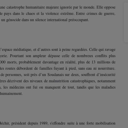
atastrophe humanitaire majeure ignorée par le monde. Elle oppose
le pays dans le chaos et la violence extrême. Entre crimes de guerre,
 un génocide dans un silence international préoccupant.
e médiatique, et d’autres sont à peine regardées. Celle qui ravage
gorie. Pourtant son ampleur dépasse celle de nombreux conflits plus
000 morts, probablement davantage en réalité, plus de 13 millions de
 les routes débordent de familles fuyant à pied, sans eau ni nourriture.
de personnes, soit près d’un Soudanais sur deux, souffrent d’insécurité
res décrivent des niveaux de malnutrition catastrophiques, notamment
n, les médecins ont fui ou manquent de tout, tandis que les maladies
t humainement.
ésident depuis 1989, s'effondre suite à une forte mobilisation