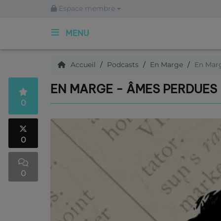
Espace membre
MENU
ACCUEIL
Accueil
Podcasts
En Marge
En Marg
EN MARGE - ÂMES PERDUES 
Qui sommes nous ?
0
Articles
0
Podcasts
0
C'est quoi ce titre ?
Archives