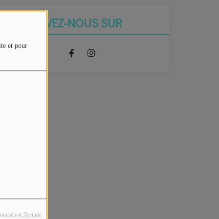
RETROUVEZ-NOUS SUR
ite et pour
opulsé par Orejime