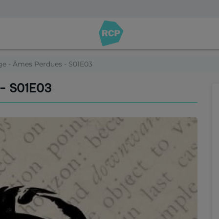
e - Âmes Perdues - S01E03
- S01E03