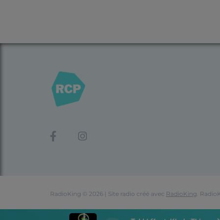
RadioKing © 2026 | Site radio créé avec
RadioKing
. Radio