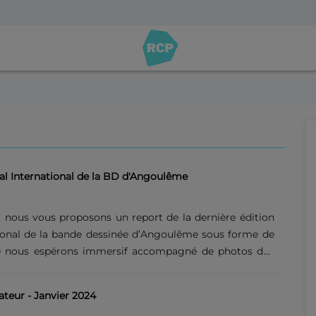
val International de la BD d'Angoulême
 nous vous proposons un report de la dernière édition
tional de la bande dessinée d’Angoulême sous forme de
e nous espérons immersif accompagné de photos des
nous avons pu voir sur place. Bien entendu, il est
e compte de l’immensité des propositions qu’offrent le
eur - Janvier 2024
âges et tous profils, du curieux au plus passionné. Nous