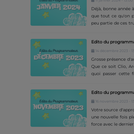
11 janvier 2024 - 13:00
n’avons malheureuse
événement est affaire
Déjà, bonne année à t
que tout ce qu'on p
Contact
peu partie de ces tr
toujours pas pour p
Forecast, trop peu
Edito du programm
emo/pop punk, les b
14 décembre 2023 - 1
contemplatives de 
sucré bien comme i
Grosse présence d'ar
TimeMachine1985 et Be
Que ce soit Clio, A
quoi passer cette f
Beaucoup de variété
passion qui les un
Edito du programma
d'artistes, le focus
16 novembre 2023 - 1
nom Agnès Gayraud, 
tarbais. Après son pr
Votre source d'appr
une nouvelle fois pl
force avec le dernier
Parks. Aurora, Alice