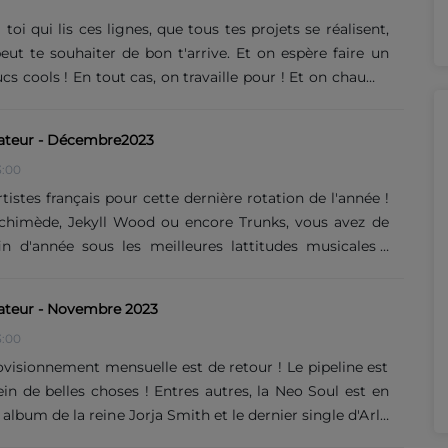
ment pas pu faire tout ce qui nous intéressait. Un tel
 de choix et d’énergie mais le séjour......
oi qui lis ces lignes, que tous tes projets se réalisent,
eut te souhaiter de bon t'arrive. Et on espère faire un
ucs cools ! En tout cas, on travaille pour ! Et on chaume
roposer de belles choses ! Parmi elles, le retour de
 connus et pourtant parmi les meilleures formation
ateur - Décembre2023
idouillages uniques de Control Alt Supp, les ballades
3:00
The Reed Conservative Society ou encore le bonbon
l faut qu'est la reprise de "A Thousand Miles" par
tistes français pour cette dernière rotation de l'année !
ea. Ce mois-ci, c'est Roszalie qui est......
rchimède, Jekyll Wood ou encore Trunks, vous avez de
in d'année sous les meilleures lattitudes musicales !
s de styles, de sonorités mais un savoir-faire et une
it tous. Et pour couronner toute cette belle suite
teur - Novembre 2023
 du mois porte aussi sur un projet français : De son vrai
3:00
La Féline a grandi près de chez nous, chez nos voisins
écédent album, Vie Future......
ovisionnement mensuelle est de retour ! Le pipeline est
ein de belles choses ! Entres autres, la Neo Soul est en
 album de la reine Jorja Smith et le dernier single d'Arlo
 et Moi, MGMT (qu'on avait pas entendu depuis 5 ans) et