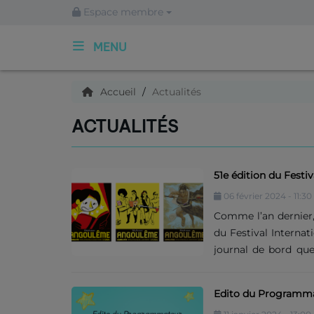
Espace membre
MENU
ACCUEIL
Accueil
Actualités
ACTUALITÉS
Qui sommes nous ?
51e édition du Festi
Articles
06 février 2024 - 11:30
Comme l’an dernier,
Podcasts
du Festival Interna
journal de bord qu
C'est quoi ce titre ?
jolies choses que 
impossible de rendr
Edito du Programmat
festival, pour tous 
Archives