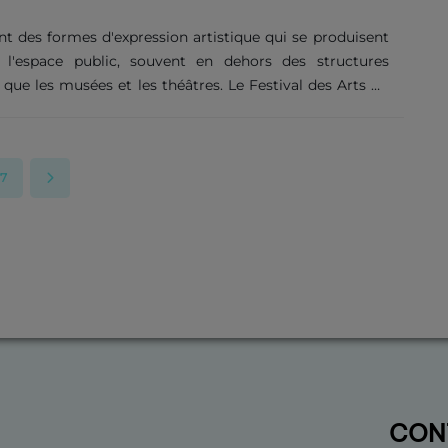
associés à de grands noms : Tame Impala, les gourous
éo psychédéliques qui figurent sur la B.O du film......
t des formes d'expression artistique qui se produisent
l'espace public, souvent en dehors des structures
s que les musées et les théâtres. Le Festival des Arts de
ne initiative organisée par les étudiants de troisième
e Lettres Cinéma-Théâtre-Danse. Les étudiants ont
ser une programmation riche, décalée et pétillante, avec
7
Géant de l'université, des jeux, des ateliers autour des
ctacles......
CON