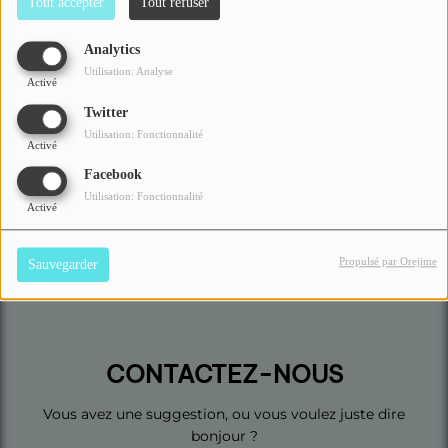
Tout accepter
Tout refuser
Contact
Analytics
Utilisation: Analyse
Activé
Se connecter
Twitter
Utilisation: Fonctionnalité
Activé
Facebook
Utilisation: Fonctionnalité
Activé
Propulsé par Orejime
Sauvegarder
CONTACTEZ-NOUS
Vous avez une suggestion, ou vous voulez juste dire
bonjour ?