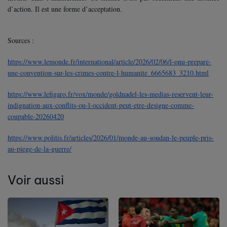
d’action. Il est une forme d’acceptation.
Sources :
https://www.lemonde.fr/international/article/2026/02/06/l-onu-prepare-
une-convention-sur-les-crimes-contre-l-humanite_6665683_3210.html
https://www.lefigaro.fr/vox/monde/goldnadel-les-medias-reservent-leur-
indignation-aux-conflits-ou-l-occident-peut-etre-designe-comme-
coupable-20260420
https://www.politis.fr/articles/2026/01/monde-au-soudan-le-peuple-pris-
au-piege-de-la-guerre/
Voir aussi