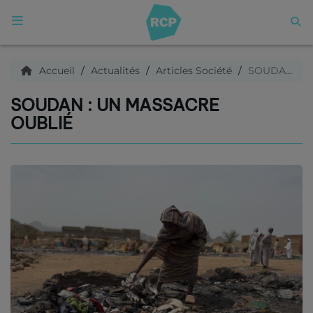
ACCUEIL
Accueil
Actualités
Articles Société
SOUDAN : Un massacre oublié
SOUDAN : UN MASSACRE
Qui sommes nous ?
OUBLIÉ
Articles
Podcasts
C'est quoi ce titre ?
Archives