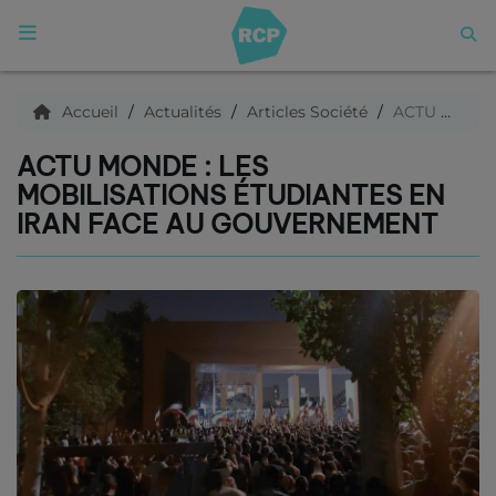
ACCUEIL
Accueil
Actualités
Articles Société
ACTU Monde : Les mobilisations étudiantes en Iran face au gouvernement
ACTU MONDE : LES
Qui sommes nous ?
MOBILISATIONS ÉTUDIANTES EN
IRAN FACE AU GOUVERNEMENT
Articles
Podcasts
C'est quoi ce titre ?
Archives