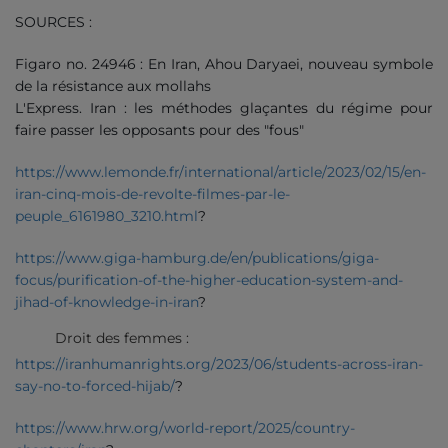
SOURCES :
Figaro no. 24946 : En Iran, Ahou Daryaei, nouveau symbole
de la résistance aux mollahs
L'Express. Iran : les méthodes glaçantes du régime pour
faire passer les opposants pour des "fous"
https://www.lemonde.fr/international/article/2023/02/15/en-
iran-cinq-mois-de-revolte-filmes-par-le-
peuple_6161980_3210.html
?
https://www.giga-hamburg.de/en/publications/giga-
focus/purification-of-the-higher-education-system-and-
jihad-of-knowledge-in-iran
?
Droit des femmes :
https://iranhumanrights.org/2023/06/students-across-iran-
say-no-to-forced-hijab/
?
https://www.hrw.org/world-report/2025/country-