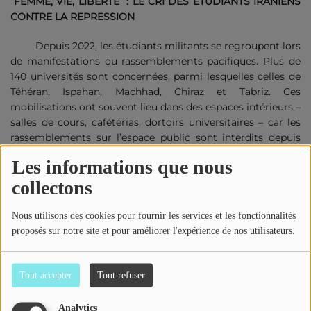
“FEMME, VIE, LIBERTE” : LE CRI DES ETUDIANTS IRANIENS
CONTRE LA REPRESSION
Depuis 2022, les étudiants militants se regroupent lors
de manifestations ou rassemblements pacifiques. Plus de
140 universités sont concernées, parmi lesquelles celles de
Téhéran, Ispahan, Machhad, Chiraz et Tabriz. Ces
mobilisations ont souvent lieu dans des espaces intérieurs –
salles de cours, cafétérias, dortoirs universitaires – car les
rassemblements sur l’espace public sont interdits depuis
les lois de 2009. Malgré la pression exercée par les autorités
Les informations que nous
et le gouvernement, les étudiants iraniens entreprennent
des grèves massives. A plusieurs reprises des universités
collectons
sont paralysées afin de pousser le gouvernement à réagir :
les cours suspendus, examens reportés… Des enseignants
Nous utilisons des cookies pour fournir les services et les fonctionnalités
solidaires aux étudiants refusent de donner cours marquant
proposés sur notre site et pour améliorer l'expérience de nos utilisateurs.
l’union entre professeurs et élèves : un symbole fort.
Les étudiants font également preuve d’actes de
désobéissance civile pour exprimer leur rejet du contrôle
Tout accepter
Tout refuser
imposé par l’Etat : refus du port du voile obligatoire,
acceptation des danses mixtes dans les campus ou encore
Analytics