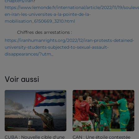
chapters/iran
?
https://www.lemonde.fr/international/article/2022/11/19/soule
en-iran-les-universites-a-la-pointe-de-la-
mobilisation_6150669_3210.html
Chiffres des arrestations :
https://iranhumanrights.org/2022/12/iran-protests-detained-
university-students-subjected-to-sexual-assault-
disappearances/?utm_
Voir aussi
CUBA : Nouvelle cible d'une
CAN : Une étoile contestée