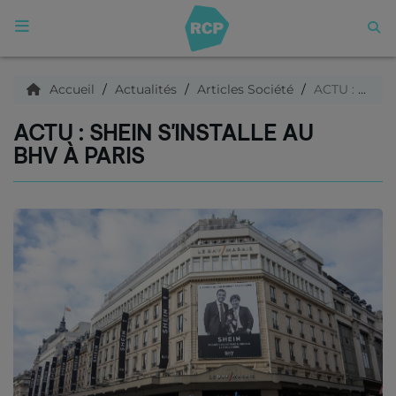
ACCUEIL
Accueil
Actualités
Articles Société
ACTU : Shein s'installe au BHV à Paris
ACTU : SHEIN S'INSTALLE AU
Qui sommes nous ?
BHV À PARIS
Articles
Podcasts
C'est quoi ce titre ?
Archives