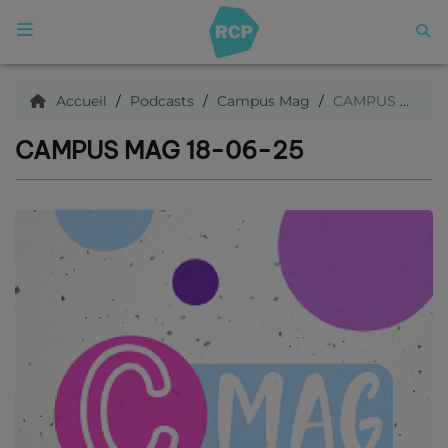
ACCUEIL
Accueil
Podcasts
Campus Mag
CAMPUS MAG 18-06-25
CAMPUS MAG 18-06-25
Qui sommes nous ?
Articles
Podcasts
C'est quoi ce titre ?
Archives