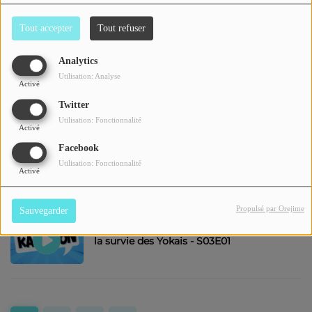
Tout accepter
Tout refuser
Analytics
Les ateliers EMI
Utilisation: Analyse
Activé
Twitter
Utilisation: Fonctionnalité
Activé
Histoire en Ondes - La Gourmandise
Facebook
commence quand on a faim - S02E03
Utilisation: Fonctionnalité
Activé
Propulsé par Orejime
Sauvegarder
Kashihon - Nonnonbâ : La Dame derrière
la survie des Yokais - S03E01