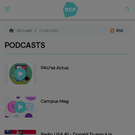
ACCUEIL
Accueil
Podcasts
RSS
PODCASTS
Qui sommes nous ?
Articles
PAU'se Actus
Podcasts
Campus Mag
C'est quoi ce titre ?
Archives
Radio USA #1 - Donald Trump à la