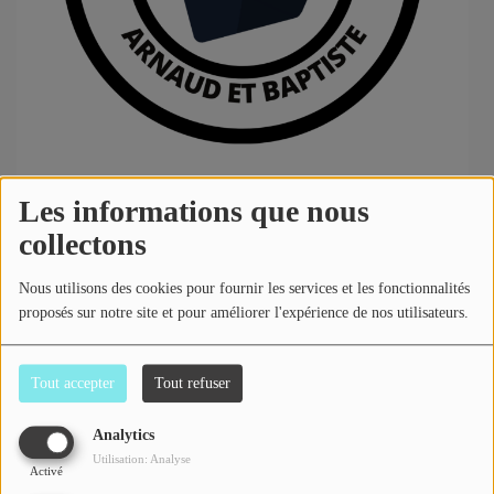
Contact
Se connecter
Les informations que nous
Retrouvez toute l'actualité sportive tous les 15 jours
avec Arnaud et Baptiste. Ces deux passionnés
collectons
donneront leur regard sur les clubs de la cité paloise
mais pas que !
Nous utilisons des cookies pour fournir les services et les fonctionnalités
proposés sur notre site et pour améliorer l'expérience de nos utilisateurs.
Le Forum des sports - Emission du 18 mars -
Tout accepter
Tout refuser
S01E05
il y a 2 ans
Analytics
Forum des Sports - Emission du 19/02/2024 -
Utilisation: Analyse
S0104
Activé