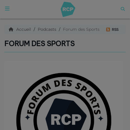
ACCUEIL
Accueil
Podcasts
Forum des Sports
RSS
FORUM DES SPORTS
Qui sommes nous ?
Articles
Podcasts
C'est quoi ce titre ?
Archives