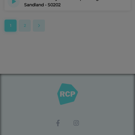
Sandland - S0202
il y a 2 ans
1
2