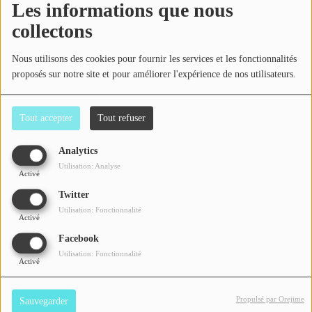
Les informations que nous
Contact
collectons
Nous utilisons des cookies pour fournir les services et les fonctionnalités
Se connecter
proposés sur notre site et pour améliorer l'expérience de nos utilisateurs.
Tout accepter
Tout refuser
La chronique musicale de Radio Campus Pau !
Analytics
Utilisation: Analyse
Activé
Les Fables Musicales - Petite Histoire de la
Twitter
musique - S0101
Utilisation: Fonctionnalité
il y a 2 ans
Activé
Facebook
Utilisation: Fonctionnalité
Activé
Propulsé par Orejime
Sauvegarder