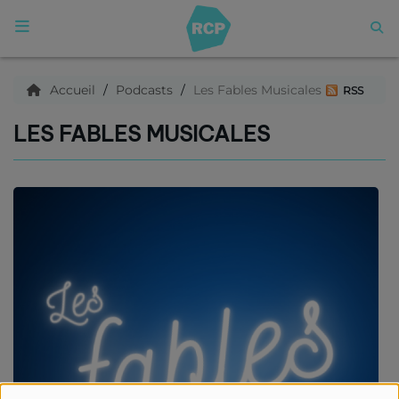
ACCUEIL
Accueil
Podcasts
Les Fables Musicales
RSS
LES FABLES MUSICALES
Qui sommes nous ?
Articles
Podcasts
C'est quoi ce titre ?
Archives