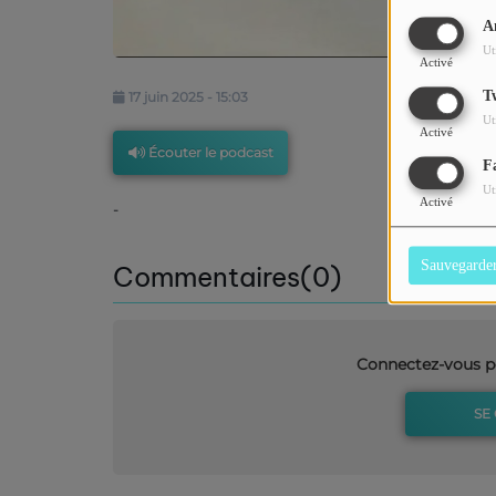
A
Ut
Activé
T
17 juin 2025 - 15:03
Ut
Activé
Écouter le podcast
F
Ut
Activé
-
Sauvegarde
Commentaires(0)
Connectez-vous p
SE