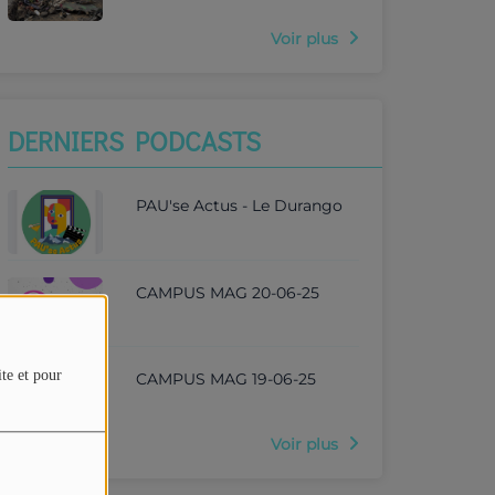
Voir plus
DERNIERS PODCASTS
PAU'se Actus - Le Durango
CAMPUS MAG 20-06-25
ite et pour
CAMPUS MAG 19-06-25
Voir plus