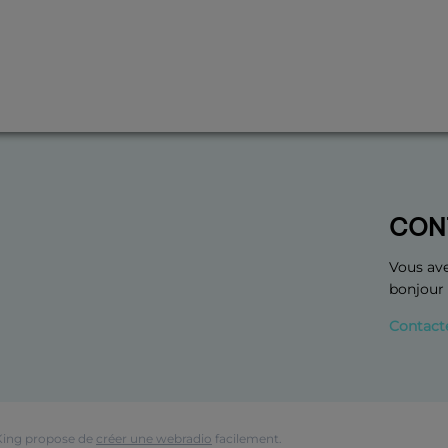
CON
Vous ave
bonjour
Contact
King propose de
créer une webradio
facilement.