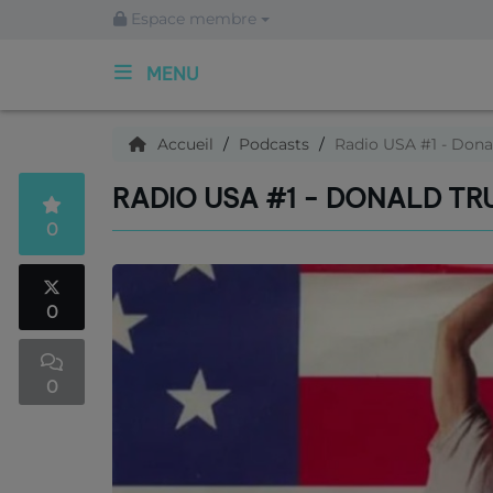
Espace membre
MENU
ACCUEIL
Accueil
Podcasts
Radio USA #1 - Dona
RADIO USA #1 - DONALD TR
Qui sommes nous ?
0
Articles
0
Podcasts
0
C'est quoi ce titre ?
Archives