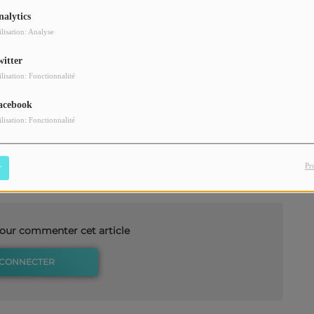
nalytics
ilisation: Analyse
witter
ilisation: Fonctionnalité
Télécharger le podcast
acebook
ilisation: Fonctionnalité
Pr
r
our commenter cet article
 CONNECTER