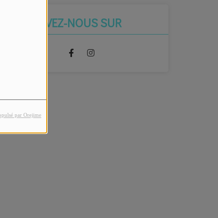
RETROUVEZ-NOUS SUR
opulsé par Orejime