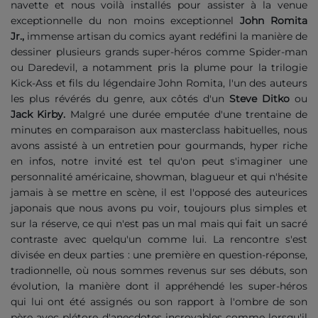
navette et nous voilà installés pour assister à la venue
exceptionnelle du non moins exceptionnel
John Romita
Jr.,
immense artisan du comics ayant redéfini la manière de
dessiner plusieurs grands super-héros comme Spider-man
ou Daredevil, a notamment pris la plume pour la trilogie
Kick-Ass et fils du légendaire John Romita, l'un des auteurs
les plus révérés du genre, aux côtés d'un
Steve Ditko
ou
Jack Kirby.
Malgré une durée emputée d'une trentaine de
minutes en comparaison aux masterclass habituelles, nous
avons assisté à un entretien pour gourmands, hyper riche
en infos, notre invité est tel qu'on peut s'imaginer une
personnalité américaine, showman, blagueur et qui n'hésite
jamais à se mettre en scène, il est l'opposé des auteurices
japonais que nous avons pu voir, toujours plus simples et
sur la réserve, ce qui n'est pas un mal mais qui fait un sacré
contraste avec quelqu'un comme lui. La rencontre s'est
divisée en deux parties : une première en question-réponse,
tradionnelle, où nous sommes revenus sur ses débuts, son
évolution, la manière dont il appréhendé les super-héros
qui lui ont été assignés ou son rapport à l'ombre de son
père avec plétore d'anecdotes incroyables comme lorsqu'il