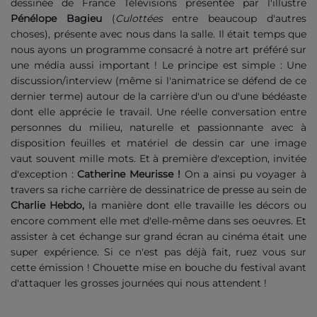
dessinée de France Télévisions présentée par l'illustre
Pénélope Bagieu
(
Culottées
entre beaucoup d'autres
choses), présente avec nous dans la salle. Il était temps que
nous ayons un programme consacré à notre art préféré sur
une média aussi important ! Le principe est simple : Une
discussion/interview (même si l'animatrice se défend de ce
dernier terme) autour de la carrière d'un ou d'une bédéaste
dont elle apprécie le travail. Une réelle conversation entre
personnes du milieu, naturelle et passionnante avec à
disposition feuilles et matériel de dessin car une image
vaut souvent mille mots. Et à première d'exception, invitée
d'exception :
Catherine Meurisse !
On a ainsi pu voyager à
travers sa riche carrière de dessinatrice de presse au sein de
Charlie Hebdo,
la manière dont elle travaille les décors ou
encore comment elle met d'elle-même dans ses oeuvres. Et
assister à cet échange sur grand écran au cinéma était une
super expérience. Si ce n'est pas déjà fait, ruez vous sur
cette émission ! Chouette mise en bouche du festival avant
d'attaquer les grosses journées qui nous attendent !