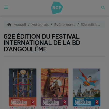
ACCUEIL
Accueil
Actualités
Événements
52e édition du Festival International de la BD d'Angoulême
52E ÉDITION DU FESTIVAL
Qui sommes nous ?
INTERNATIONAL DE LA BD
D'ANGOULÊME
Articles
Podcasts
C'est quoi ce titre ?
Archives