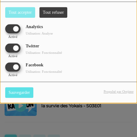
Tout accepter
Tout refuser
Analytics
Les ateliers EMI
Utilisation: Analyse
Activé
Twitter
Utilisation: Fonctionnalité
Activé
Histoire en Ondes - La Gourmandise
Facebook
commence quand on a faim - S02E03
Utilisation: Fonctionnalité
Activé
Propulsé par Orejime
Sauvegarder
Kashihon - Nonnonbâ : La Dame derrière
la survie des Yokais - S03E01