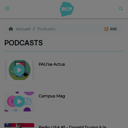
ACCUEIL
Accueil
Podcasts
RSS
PODCASTS
Qui sommes nous ?
Articles
PAU'se Actus
Podcasts
Campus Mag
C'est quoi ce titre ?
Archives
Radio USA #1 - Donald Trump à la