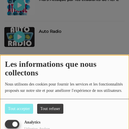
Contact
Se connecter
Auto Radio
Les informations que nous
Interviews
collectons
Nous utilisons des cookies pour fournir les services et les fonctionnalités
proposés sur notre site et pour améliorer l'expérience de nos utilisateurs.
Journée Internationale des Droits des
Femmes 2023
Tout accepter
Tout refuser
Analytics
At Home
Utilisation: Analyse