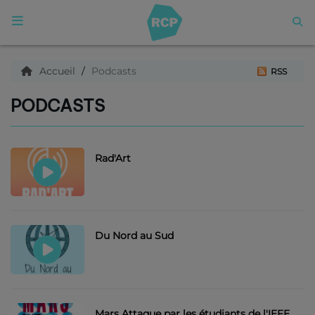
ACCUEIL
Accueil
Podcasts
RSS
PODCASTS
Qui sommes nous ?
Articles
Rad'Art
Podcasts
Du Nord au Sud
C'est quoi ce titre ?
Archives
Mars Attaque par les étudiants de l'IEFE