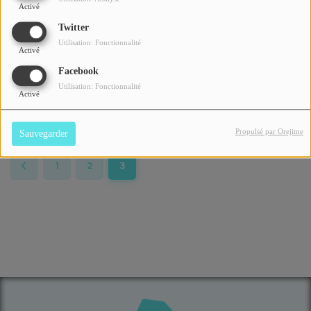
Activé
Twitter
Utilisation: Fonctionnalité
Activé
Festisol 2022
Facebook
Utilisation: Fonctionnalité
Activé
Propulsé par Orejime
Sauvegarder
1
2
3