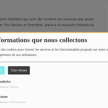
ion littéraire qui sort de l'ombre les oeuvres pas assez
 Fini Balzac et Stendhal, place à la nouvelle littérature
formations que nous collectons
s
 des cookies pour fournir les services et les fonctionnalités proposés sur notre s
0
périence de nos utilisateurs.
ale de Radio Campus Pau !
er
Tout refuser
nalytics
ilisation: Analyse
0
witter
mée par Tom, Melvyn et Lucas.
ilisation: Fonctionnalité