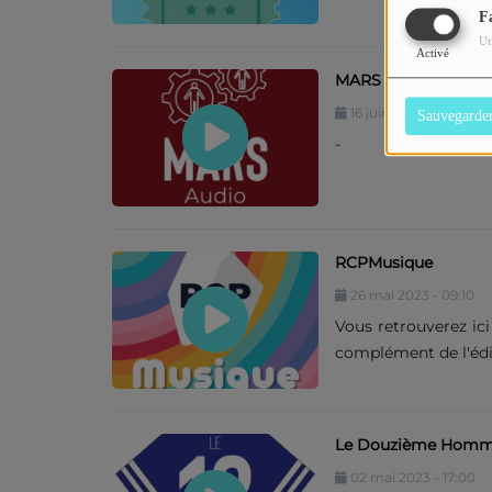
F
Ut
Activé
MARS Audio
16 juin 2023 - 17:00
Sauvegarde
-
RCPMusique
26 mai 2023 - 09:10
Vous retrouverez ic
complément de l'éd
Le Douzième Hom
02 mai 2023 - 17:00