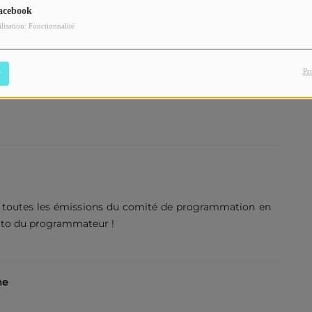
acebook
ilisation: Fonctionnalité
Pr
r
i toutes les émissions du comité de programmation en
ito du programmateur !
me