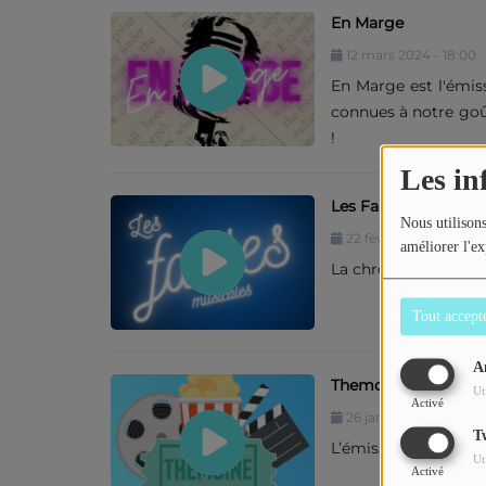
En Marge
12 mars 2024 - 18:00
En Marge est l'émiss
connues à notre goût.
!
Les in
Les Fables Musicale
Nous utilisons
22 février 2024 - 18:0
améliorer l'ex
La chronique music
Tout accept
A
Themciné
Ut
Activé
26 janvier 2024 - 21:0
T
L’émission Ciné, ani
Ut
Activé