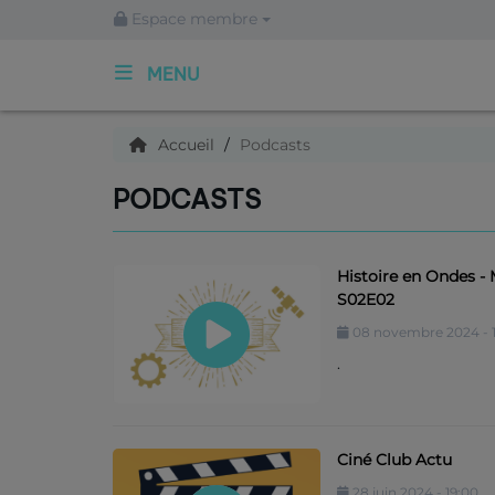
Espace membre
MENU
ACCUEIL
Accueil
Podcasts
PODCASTS
Qui sommes nous ?
Histoire en Ondes - 
Articles
S02E02
08 novembre 2024 - 1
Podcasts
.
C'est quoi ce titre ?
Ciné Club Actu
Archives
28 juin 2024 - 19:00